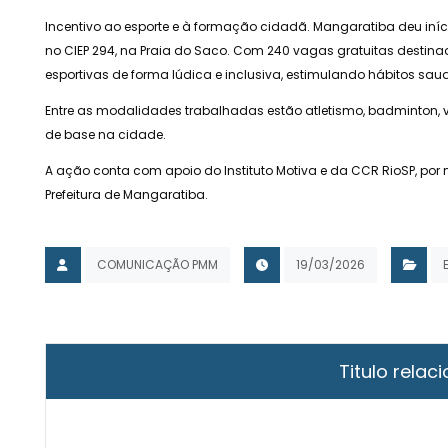
Incentivo ao esporte e à formação cidadã. Mangaratiba deu início 
no CIEP 294, na Praia do Saco. Com 240 vagas gratuitas destinada
esportivas de forma lúdica e inclusiva, estimulando hábitos sau
Entre as modalidades trabalhadas estão atletismo, badminton, vo
de base na cidade.
A ação conta com apoio do Instituto Motiva e da CCR RioSP, por m
Prefeitura de Mangaratiba.
COMUNICAÇÃO PMM
19/03/2026
Titulo relaci