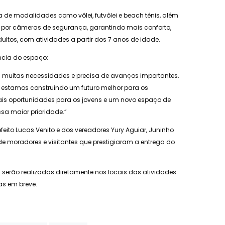
a de modalidades como vôlei, futvôlei e beach tênis, além
por câmeras de segurança, garantindo mais conforto,
ultos, com atividades a partir dos 7 anos de idade.
ância do espaço:
a muitas necessidades e precisa de avanços importantes.
, estamos construindo um futuro melhor para os
ais oportunidades para os jovens e um novo espaço de
sa maior prioridade.”
ito Lucas Venito e dos vereadores Yury Aguiar, Juninho
m de moradores e visitantes que prestigiaram a entrega do
es serão realizadas diretamente nos locais das atividades.
as em breve.