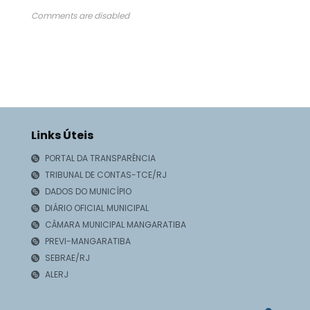
Comments are disabled
Links Úteis
PORTAL DA TRANSPARÊNCIA
TRIBUNAL DE CONTAS-TCE/RJ
DADOS DO MUNICÍPIO
DIÁRIO OFICIAL MUNICIPAL
CÂMARA MUNICIPAL MANGARATIBA
PREVI-MANGARATIBA
SEBRAE/RJ
ALERJ