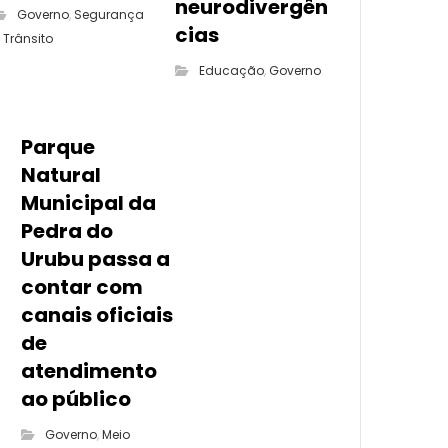
neurodivergên
Governo
,
Segurança
cias
 Trânsito
Educação
,
Governo
Parque
Natural
Municipal da
Pedra do
Urubu passa a
contar com
canais oficiais
de
atendimento
ao público
Governo
,
Meio