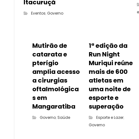
Itacuruçá
e
Eventos
,
Governo
Mutirão de
1ª edição da
catarata e
Run Night
pterígio
Muriqui reúne
amplia acesso
mais de 600
a cirurgias
atletas em
oftalmológica
uma noite de
s em
esporte e
Mangaratiba
superação
Governo
,
Saúde
Esporte e Lazer
,
Governo