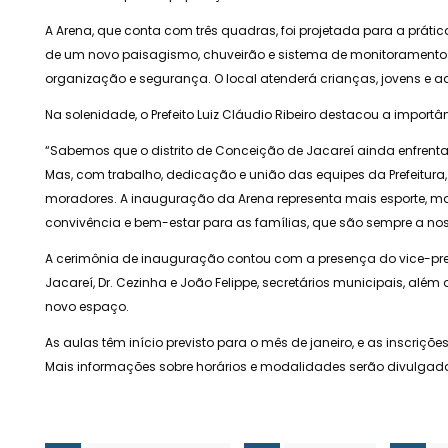
A Arena, que conta com três quadras, foi projetada para a prátic
de um novo paisagismo, chuveirão e sistema de monitoramento 
organização e segurança. O local atenderá crianças, jovens e ad
Na solenidade, o Prefeito Luiz Cláudio Ribeiro destacou a import
“Sabemos que o distrito de Conceição de Jacareí ainda enfrent
Mas, com trabalho, dedicação e união das equipes da Prefeitura
moradores. A inauguração da Arena representa mais esporte, m
convivência e bem-estar para as famílias, que são sempre a nos
A cerimônia de inauguração contou com a presença do vice-prefe
Jacareí, Dr. Cezinha e João Felippe, secretários municipais, alé
novo espaço.
As aulas têm início previsto para o mês de janeiro, e as inscriçõ
Mais informações sobre horários e modalidades serão divulgad