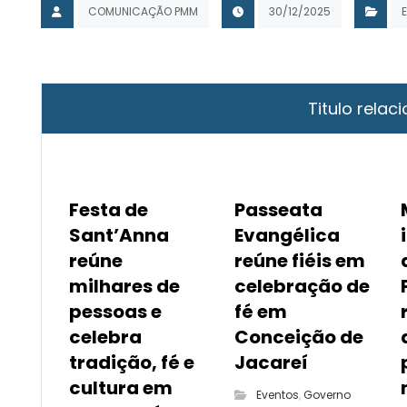
COMUNICAÇÃO PMM
30/12/2025
E
Titulo relaci
Festa de
Passeata
Sant’Anna
Evangélica
reúne
reúne fiéis em
milhares de
celebração de
pessoas e
fé em
celebra
Conceição de
tradição, fé e
Jacareí
cultura em
Eventos
,
Governo