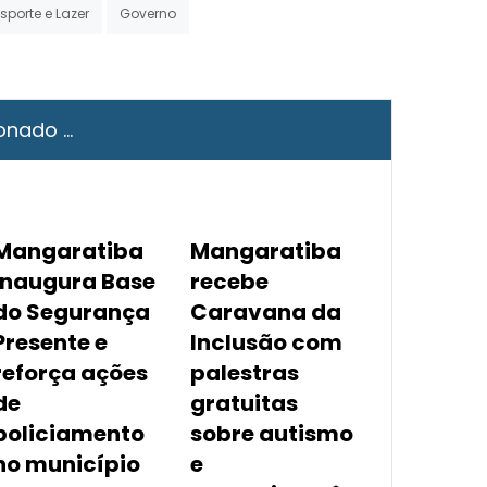
sporte e Lazer
Governo
onado ...
Mangaratiba
Mangaratiba
inaugura Base
recebe
do Segurança
Caravana da
Presente e
Inclusão com
reforça ações
palestras
de
gratuitas
policiamento
sobre autismo
no município
e